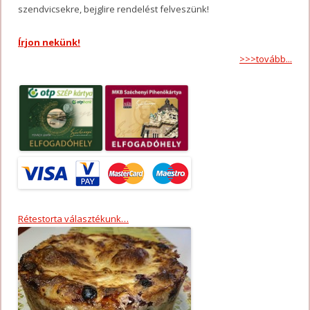
szendvicsekre, bejglire rendelést felveszünk!
Írjon nekünk!
>>>tovább...
Rétestorta választékunk…