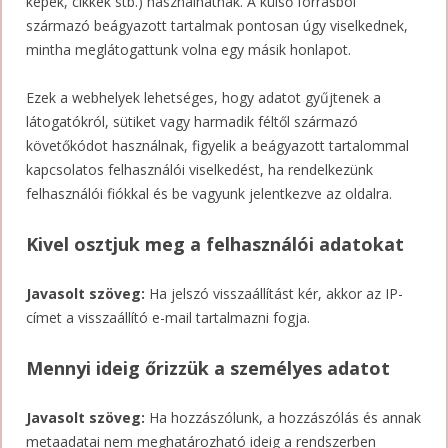
képek, cikkek stb.) használhatnak. A külső forrásból
származó beágyazott tartalmak pontosan úgy viselkednek,
mintha meglátogattunk volna egy másik honlapot.
Ezek a webhelyek lehetséges, hogy adatot gyűjtenek a
látogatókról, sütiket vagy harmadik féltől származó
követőkódot használnak, figyelik a beágyazott tartalommal
kapcsolatos felhasználói viselkedést, ha rendelkezünk
felhasználói fiókkal és be vagyunk jelentkezve az oldalra.
Kivel osztjuk meg a felhasználói adatokat
Javasolt szöveg:
Ha jelszó visszaállítást kér, akkor az IP-
címet a visszaállító e-mail tartalmazni fogja.
Mennyi ideig őrizzük a személyes adatot
Javasolt szöveg:
Ha hozzászólunk, a hozzászólás és annak
metaadatai nem meghatározható ideig a rendszerben