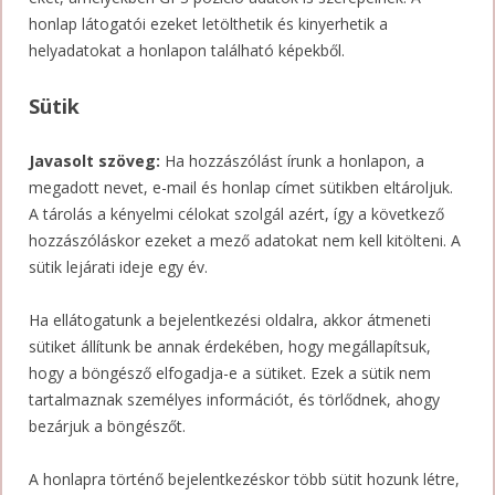
honlap látogatói ezeket letölthetik és kinyerhetik a
helyadatokat a honlapon található képekből.
Sütik
Javasolt szöveg:
Ha hozzászólást írunk a honlapon, a
megadott nevet, e-mail és honlap címet sütikben eltároljuk.
A tárolás a kényelmi célokat szolgál azért, így a következő
hozzászóláskor ezeket a mező adatokat nem kell kitölteni. A
sütik lejárati ideje egy év.
Ha ellátogatunk a bejelentkezési oldalra, akkor átmeneti
sütiket állítunk be annak érdekében, hogy megállapítsuk,
hogy a böngésző elfogadja-e a sütiket. Ezek a sütik nem
tartalmaznak személyes információt, és törlődnek, ahogy
bezárjuk a böngészőt.
A honlapra történő bejelentkezéskor több sütit hozunk létre,