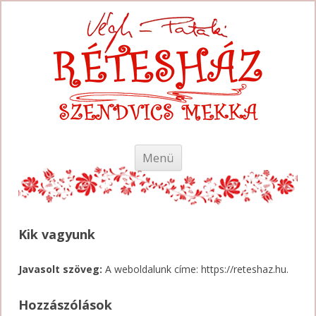
Skip
Menü
to
content
Kik vagyunk
Javasolt szöveg:
A weboldalunk címe: https://reteshaz.hu.
Hozzászólások