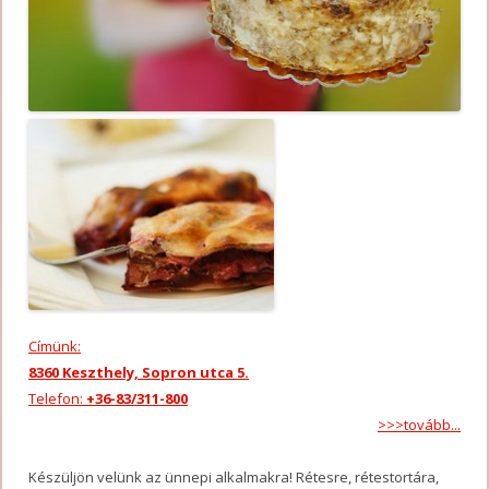
Címünk:
8360 Keszthely, Sopron utca 5.
Telefon:
+36-83/311-800
>>>tovább...
Készüljön velünk az ünnepi alkalmakra! Rétesre, rétestortára,