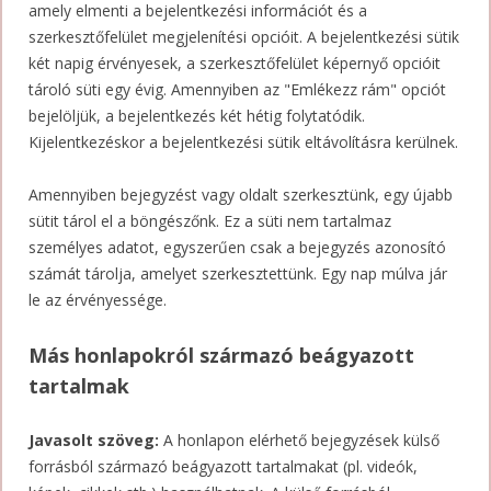
amely elmenti a bejelentkezési információt és a
szerkesztőfelület megjelenítési opcióit. A bejelentkezési sütik
két napig érvényesek, a szerkesztőfelület képernyő opcióit
tároló süti egy évig. Amennyiben az "Emlékezz rám" opciót
bejelöljük, a bejelentkezés két hétig folytatódik.
Kijelentkezéskor a bejelentkezési sütik eltávolításra kerülnek.
Amennyiben bejegyzést vagy oldalt szerkesztünk, egy újabb
sütit tárol el a böngészőnk. Ez a süti nem tartalmaz
személyes adatot, egyszerűen csak a bejegyzés azonosító
számát tárolja, amelyet szerkesztettünk. Egy nap múlva jár
le az érvényessége.
Más honlapokról származó beágyazott
tartalmak
Javasolt szöveg:
A honlapon elérhető bejegyzések külső
forrásból származó beágyazott tartalmakat (pl. videók,