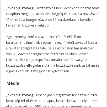
Javasolt szöveg:
Hozzászólás beküldésekor a hozzászólási
űrlapban megadottakon kívül begyűjtésre kerül a hozzászóló
IP címe és a böngészőazonosító karakterlánc a kéretlen
tartalmak kiszűrése céljából.
Egy személytelenített, az e-mail címből előállított
karakterlánc (hashnek szokás nevezni) kerül továbbításra a
Gravatar szolgáltatás felé, ha ez az oldalon használatban
van. A Gravatar szolgáltatás feltételei az alábbi címen
tekinthetőek meg: https://automattic.com/privacy/. A
hozzászólás elfogadása után, a hozzászólásunk tartalma és
a profil képünk is megjelenik nyilvánosan.
Média
Javasolt szöveg:
Amennyiben regisztrált felhasználó által
kerül kép feltöltésre a honlapra, kerülni kell az az olyan EXIF-
eket, amelyekben GPS pozíció adatok is szerepelnek. A