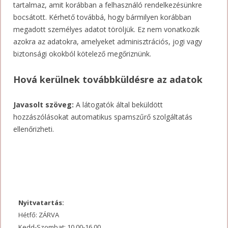
tartalmaz, amit korábban a felhasználó rendelkezésünkre
bocsátott. Kérhető továbbá, hogy bármilyen korábban
megadott személyes adatot töröljük. Ez nem vonatkozik
azokra az adatokra, amelyeket adminisztrációs, jogi vagy
biztonsági okokból kötelező megőriznünk.
Hová kerülnek továbbküldésre az adatok
Javasolt szöveg:
A látogatók által beküldött
hozzászólásokat automatikus spamszűrő szolgáltatás
ellenőrizheti.
Nyitvatartás:
Hétfő: ZÁRVA
Kedd-Szombat: 10.00-16.00