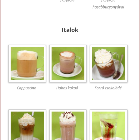
csirkével
csirkével
hasábburgonyával
Italok
Cappuccino
Habos kakaó
Forró csokoládé