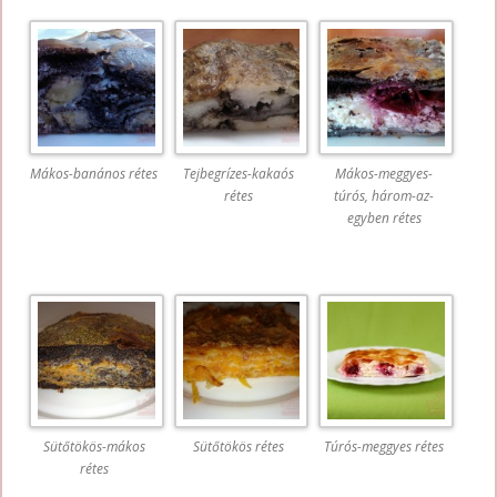
Mákos-banános rétes
Tejbegrízes-kakaós
Mákos-meggyes-
rétes
túrós, három-az-
egyben rétes
Sütőtökös-mákos
Sütőtökös rétes
Túrós-meggyes rétes
rétes