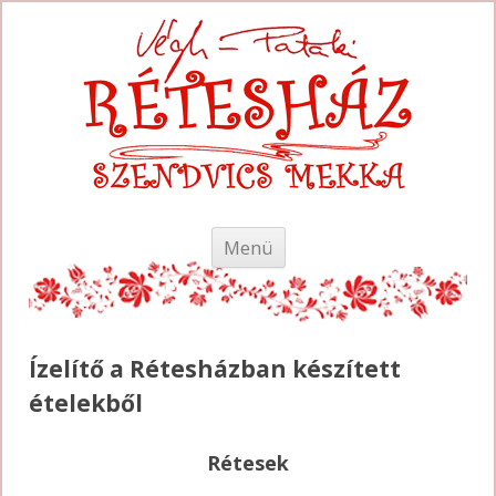
Skip
Menü
to
content
Ízelítő a Rétesházban készített
ételekből
Rétesek