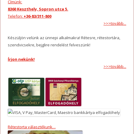
Címünk:
8360 Keszthely, Sopron utca 5.
Telefon:
+36-83/311-800
>>>tovább...
Készüljön velünk az ünnepi alkalmakra! Rétesre, rétestortára,
szendvicsekre, bejglire rendelést felveszünk!
Írjon nekünk!
>>>tovább...
Rétestorta választékunk…